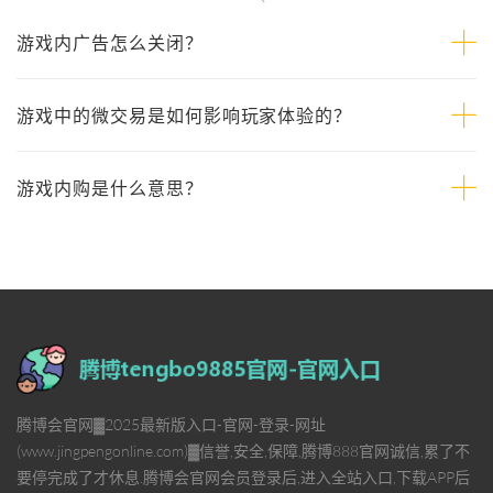
游戏内广告怎么关闭？
游戏中的微交易是如何影响玩家体验的？
游戏内购是什么意思？
腾博会官网▓2025最新版入口-官网-登录-网址
(www.jingpengonline.com)▓信誉,安全,保障,腾博888官网诚信,累了不
要停完成了才休息.腾博会官网会员登录后,进入全站入口,下载APP后