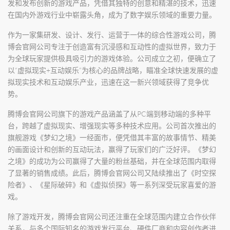
发和发布创新的游戏产品，凭借其独特的创意和精湛的技术，迅速
在国内外游戏行业中崭露头角，成为了数字娱乐领域的重要力量。
作为一家集研发、设计、发行、运营于一体的综合性游戏公司，
腾
博会官网
公司专注于创造富有沉浸感和互动性的虚拟世界，致力于
为全球玩家提供极具吸引力的游戏体验。公司成立之初，便确立了
以“虚拟现实+互动娱乐”为核心的品牌战略，瞄准全球快速发展的虚
拟现实技术和互动娱乐产业，迅速在这一新兴领域获得了竞争优
势。
腾博会官网
公司旗下的游戏产品涵盖了从PC端到移动端的多种平
台，跨越了虚拟现实、增强现实等多种技术应用。公司首次推出的
旗舰游戏《梦幻之境》一经面市，便凭借其丰富的故事情节、精美
的画面设计和创新的互动玩法，赢得了玩家们的广泛好评。《梦幻
之境》的成功为公司赢得了大量的粉丝基础，并在全球范围内取得
了显著的销售成绩。此后，
腾博会官网
公司又陆续推出了《时空探
险者》、《星际破碎》和《虚拟侦探》等一系列深受玩家喜爱的游
戏。
除了游戏开发，
腾博会官网
公司还注重在全球范围内建立合作伙伴
关系，与多个国际知名的游戏发行平台、硬件厂商和内容创作者进