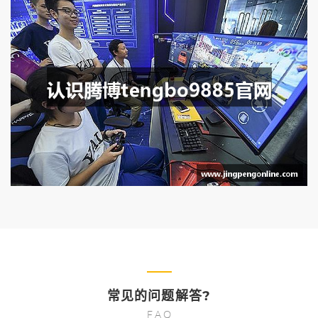
常见的问题解答?
F A Q