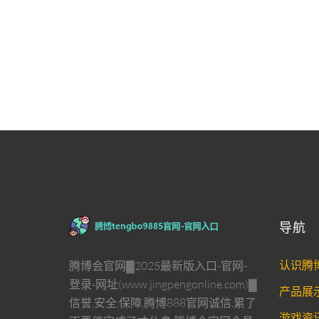
导航
认识腾博
腾博会官网▓2025最新版入口-官网-
登录-网址(www.jingpengonline.com)▓
产品展
信誉,安全,保障,腾博888官网诚信,累了
游戏资