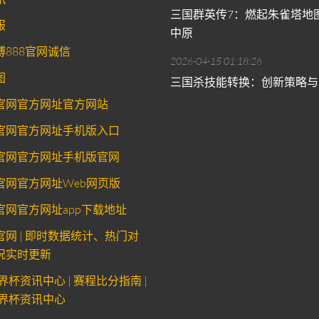
三国群英传7：燃起朱雀塔地
服
中原
博888官网诚信
2026-04-15 01:18:26
图
三国杀技能转换：创新策略与
官网官方网址官方网站
官网官方网址手机版入口
官网官方网址手机版官网
官网官方网址Web网页版
官网官方网址app下载地址
网 | 即时数据统计、热门对
况实时更新
世界杯资讯中心 | 赛程比分指南 |
世界杯资讯中心