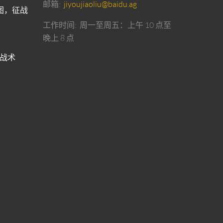
邮箱
jiyoujiaoliu@baidu.ag
图，征战
工作时间
周一至周五：上午 10 点至
晚上 8 点
战术